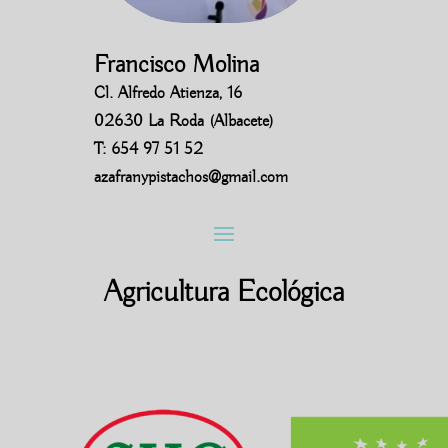
Francisco Molina
Cl. Alfredo Atienza, 16
02630 La Roda (Albacete)
T: 654 97 51 52
azafranypistachos@gmail.com
игровые автоматы на деньги
кэт казино
драгон мани
Agricultura Ecológica