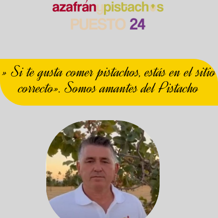
» Si te gusta comer pistachos, estás en el sitio
correcto». Somos amantes del Pistacho